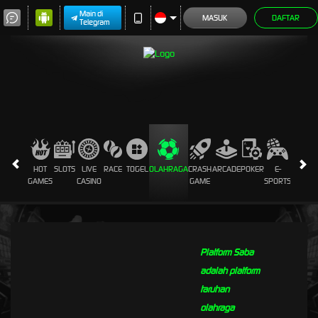
Main di
MASUK
DAFTAR
Telegram
HOT
SLOTS
LIVE
RACE
TOGEL
OLAHRAGA
CRASH
ARCADE
POKER
E-
SABUN
GAMES
CASINO
GAME
SPORTS
AYAM
Platform Saba
adalah platform
taruhan
olahraga