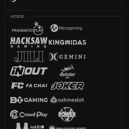
Arcade