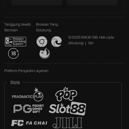
Tanggung Jawab
Browser Yang
Bermain
Didukung
©2026 RACIK198. Hak cipta
dilindungi | 18+
Platform Penyedia Layanan
Slots