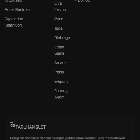
RACIK198
28700
Live
Pusat Bantuan
Casino
Syarat dan
Race
Ketentuan
Togel
Olahraga
Crash
Game
Arcade
Poker
E-Sports
Sabung
Ayam
TARUHAN SLOT
Penyedia slot online dengan beragam pilihan game menarik yang memudahkan