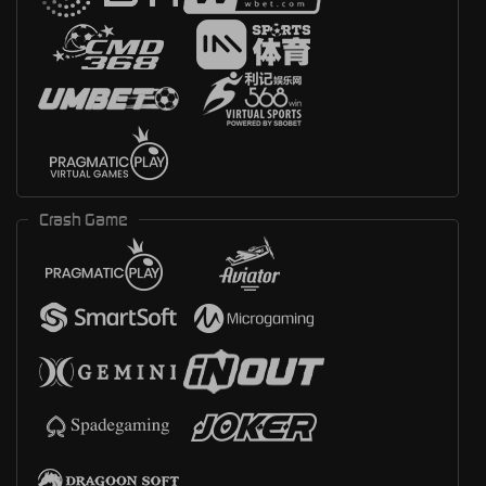
Crash Game