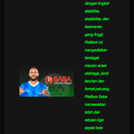
dengan tingkat
stabilitas,
elastisitas, dan
keamanan
yang tinggi.
Platform ini
menyediakan
berbagai
macam acara
olahraga, jenis
taruhan dan
format peluang.
Platform Saba
menawarkan
lebih dari
ratusan liga
sepak bola