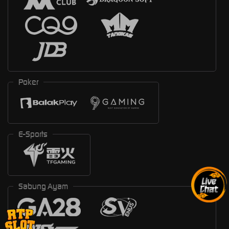
Poker
E-Sports
Sabung Ayam