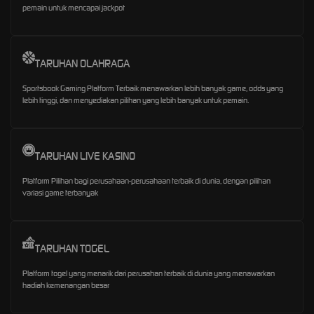
pemain untuk mencapai jackpot
TARUHAN OLAHRAGA
Sportsbook Gaming Platform Terbaik menawarkan lebih banyak game, odds yang
lebih tinggi, dan menyediakan pilihan yang lebih banyak untuk pemain.
TARUHAN LIVE KASINO
Platform Pilihan bagi perusahaan-perusahaan terbaik di dunia, dengan pilihan
variasi game terbanyak
TARUHAN TOGEL
Platform togel yang menarik dari perusahan terbaik di dunia yang menawarkan
hadiah kemenangan besar