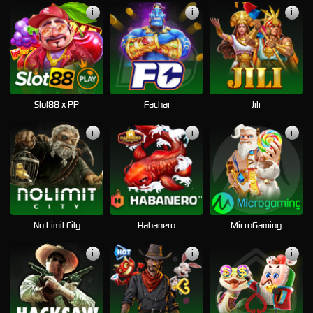
i
i
i
Slot88 x PP
Fachai
Jili
i
i
i
No Limit City
Habanero
MicroGaming
i
i
i