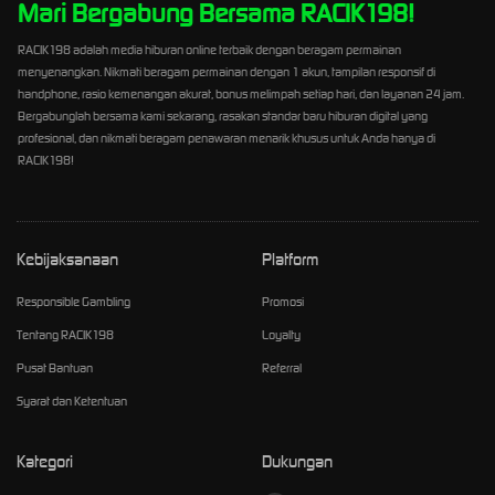
Mari Bergabung Bersama RACIK198!
RACIK198 adalah media hiburan online terbaik dengan beragam permainan
menyenangkan. Nikmati beragam permainan dengan 1 akun, tampilan responsif di
handphone, rasio kemenangan akurat, bonus melimpah setiap hari, dan layanan 24 jam.
Bergabunglah bersama kami sekarang, rasakan standar baru hiburan digital yang
profesional, dan nikmati beragam penawaran menarik khusus untuk Anda hanya di
RACIK198!
Kebijaksanaan
Platform
Responsible Gambling
Promosi
Tentang RACIK198
Loyalty
Pusat Bantuan
Referral
Syarat dan Ketentuan
Kategori
Dukungan